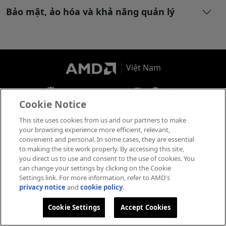
Bảo mật, ảo hóa và khả năng quản lý
Việt Nam
amdvietnam.com
Cookie Notice
Thông Tin Thương Hiệu
This site uses cookies from us and our partners to make
Chính Sách Cookies
your browsing experience more efficient, relevant,
Bảo Mật Thông Tin Cá Nhân
convenient and personal. In some cases, they are essential
to making the site work properly. By accessing this site,
Điều Khoản Sử Dụng / Bản Quyền
you direct us to use and consent to the use of cookies. You
Cookie Settings
can change your settings by clicking on the Cookie
Settings link. For more information, refer to AMD's
Copyright ©
2026
AMD Việt Nam
privacy notice
and
cookie policy
.
Cookie Settings
Accept Cookies