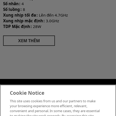
Số nhân
4
Số luồng
8
Xung nhịp tối đa
Lên đến 4.7GHz
Xung nhịp mặc định
3.0GHz
TDP Mặc định
28W
XEM THÊM
Việt Nam
Cookie Notice
amdvietnam.com
This site uses cookies from us and our partners to make
your browsing experience more efficient, relevant,
convenient and personal. In some cases, they are essential
Thông Tin Thương Hiệu
to making the site work properly. By accessing this site,