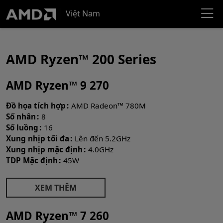
Việt Nam
AMD Ryzen™ 200 Series
AMD Ryzen™ 9 270
Đồ họa tích hợp
AMD Radeon™ 780M
Số nhân
8
Số luồng
16
Xung nhịp tối đa
Lên đến 5.2GHz
Xung nhịp mặc định
4.0GHz
TDP Mặc định
45W
XEM THÊM
AMD Ryzen™ 7 260