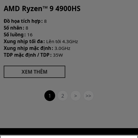
AMD Ryzen™ 9 4900HS
Đồ họa tích hợp
8
Số nhân
8
Số luồng
16
Xung nhịp tối đa
Lên tới 4.3GHz
Xung nhịp mặc định
3.0GHz
TDP mặc định / TDP
35W
XEM THÊM
1
2
>
>>