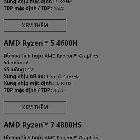
Xung nhịp mặc định
1.8GHz
TDP mặc định / TDP
15W
XEM THÊM
AMD Ryzen™ 5 4600H
Đồ họa tích hợp
AMD Radeon™ Graphics
Số nhân
6
Số luồng
12
Xung nhịp tối đa
Lên tới 4.0GHz
Xung nhịp mặc định
3.0GHz
TDP mặc định / TDP
45W
XEM THÊM
AMD Ryzen™ 7 4800HS
Đồ họa tích hợp
AMD Radeon™ Graphics